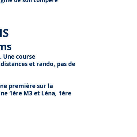
agnie de son compère
IS
ums
t. Une course
distances et rando, pas de
une première sur la
ine 1ère M3 et Léna, 1ère