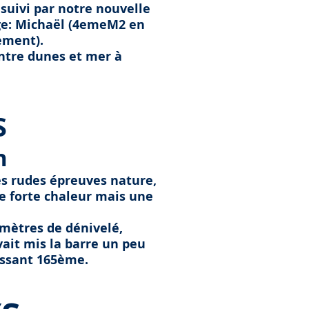
suivi par notre nouvelle
nge: Michaël (4emeM2 en
ement).
entre dunes et mer à
S
n
es rudes épreuves nature,
ne forte chaleur mais une
 mètres de dénivelé,
ait mis la barre un peu
lassant 165ème.