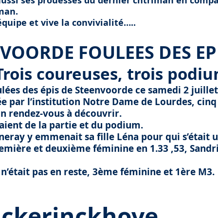
aussi ses prouesses du dernier chtriman en comp
man.
quipe et vive la convivialité…..
VOORDE FOULEES DES EP
Trois coureuses, trois podi
lées des épis de Steenvoorde ce samedi 2 juille
e par l’institution Notre Dame de Lourdes, cinq 
un rendez-vous à découvrir.
aient de la partie et du podium.
eray y emmenait sa fille Léna pour qui s’était 
remière et deuxième féminine en 1.33 ,53, Sandr
 n’était pas en reste, 3ème féminine et 1ère M3.
erinckhove