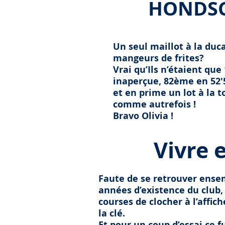
HONDS
Un seul maillot à la duca
mangeurs de frites?
Vrai qu’Ils n’étaient que
inaperçue, 82ème en 52'5
et en prime un lot à la 
comme autrefois !
Bravo Olivia !
V
ivre 
Faute de se retrouver ense
années d’existence du club, 
courses de clocher à l’affi
la clé.
Et pour un coup d’essai ce f