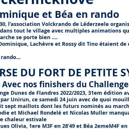
minique et Béa en rando
h 30, l’association Volckrando de Léderzeele organ
 dans tout le village avec multiples animations q
Marche se porte bien ….
 Dominique, Lachèvre et Rossy dit Tino étaient d
 rando...
RSE DU FORT DE PETITE 
Avec nos finishers du Challeng
enge Dunes de Flandres 2022/2023, 31em édition a
 par Unirun, ce samedi 24 juin avec de quoi mouill
ait sept maillots dont les futurs nominés au mar
lodie et Michael Rondelé et Nicolas Muller manquai
e chaleur estivale
ues Olivia, 1ere M3F en 28’49 et Béa 2emeM4F en 