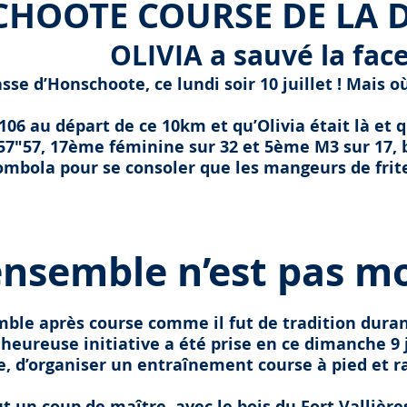
C
HOOTE COURSE DE LA 
OLIVIA a sauvé la fac
sse d’Honschoote, ce lundi soir 10 juillet ! Mais 
 106 au départ de ce 10km et qu’Olivia était là et 
7"57, 17ème féminine sur 32 et 5ème M3 sur 17, b
tombola pour se consoler que les mangeurs de frite
ensemble n’est pas mor
mble après course comme il fut de tradition dura
heureuse initiative a été prise en ce dimanche 9 j
che, d’organiser un entraînement course à pied et 
ut un coup de maître, avec le bois du Fort Vallière