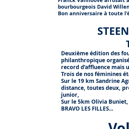
Franck Vanhoove arrosait 
bourbourgeois David Wille
Bon anniversaire à toute l’é
S
TEEN
Deuxième édition des fou
philanthropique organisé
record d’affluence mais 
Trois de nos féminines ét
Sur le 19 km Sandrine Agn
distance, toutes deux, p
junior,
Sur le 5km Olivia Buniet,
BRAVO LES FILLES...
Volck