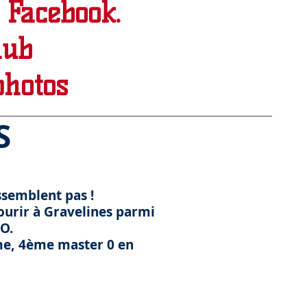
 Facebook.
lub
photos
S
essemblent pas !
ourir à Gravelines parmi
SO.
me, 4ème master 0 en