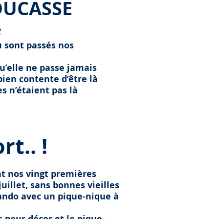
DUCASSE
e
où sont passés nos
qu’elle ne passe jamais
ien contente d’être là
s n’étaient pas là
t.. !
nt nos vingt premières
uillet, sans bonnes vieilles
rando avec un pique-nique à
s pour décor et le pique-