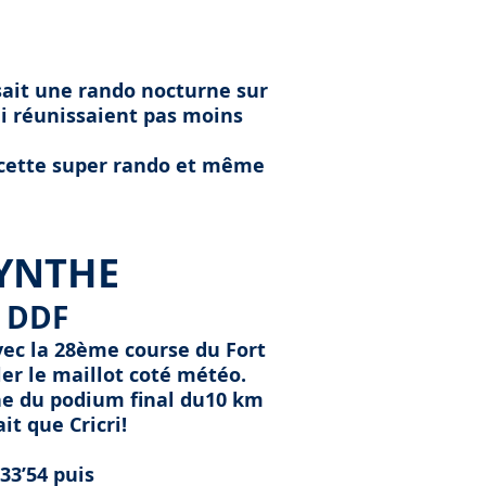
isait une rando nocturne sur
ui réunissaient pas moins
e cette super rando et même
SYNTHE
e DDF
vec la 28ème course du Fort
er le maillot coté météo.
che du podium final du10 km
t que Cricri!
33’54 puis