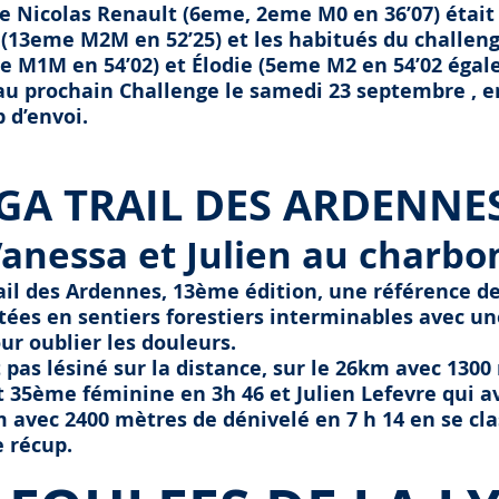
e Nicolas Renault (6eme, 2eme M0 en 36’07) était 
 (13eme M2M en 52’25) et les habitués du challe
me M1M en 54’02) et Élodie (5eme M2 en 54’02 égal
 au prochain Challenge le samedi 23 septembre , 
 d’envoi.
GA TRAIL DES ARDENNE
anessa et Julien au charbo
ail des Ardennes, 13ème édition, une référence d
tées en sentiers forestiers interminables avec u
r oublier les douleurs.
 pas lésiné sur la distance, sur le 26km avec 1300
 35ème féminine en 3h 46 et Julien Lefevre qui av
km avec 2400 mètres de dénivelé en 7 h 14 en se c
 récup.